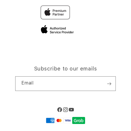
BANDAR SLOT GACOR
Why Shop at iStudio
FAQ
Traveller’s Reservation
Elush Corporate Website
Privacy Policy
Site Terms of Use
Subscribe to our emails
Email
Facebook
Instagram
YouTube
Payment
methods