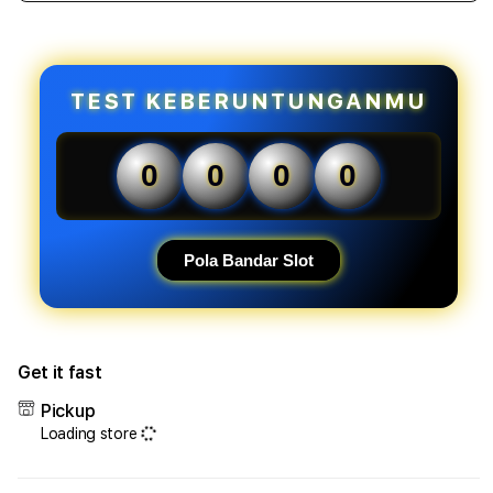
quantity
quant
for
for
BNB69:
BNB6
Gerbang
Gerb
Link
Link
TEST KEBERUNTUNGANMU
Alternatif
Alter
Bebas
Beba
Latensi
Laten
0
0
0
0
Murni
Murn
Terverifikasi
Terve
Pola Bandar Slot
Get it fast
Pickup
Loading store