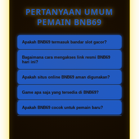
PERTANYAAN UMUM
PEMAIN BNB69
Apakah BNB69 termasuk bandar slot gacor?
BNB69 dikenal sebagai situs online
Bagaimana cara mengakses link resmi BNB69
yang menghadirkan berbagai pilihan
hari ini?
permainan slot populer dengan
Pemain dapat mengakses link resmi
Apakah situs online BNB69 aman digunakan?
akses yang mudah dan nyaman
BNB69 melalui halaman utama situs
digunakan.
Situs online BNB69 dirancang dengan
yang disediakan agar tetap
Game apa saja yang tersedia di BNB69?
sistem keamanan yang terjaga
terhubung dengan layanan secara
BNB69 menyediakan koleksi game
sehingga pemain dapat menikmati
Apakah BNB69 cocok untuk pemain baru?
aman.
slot populer yang mudah dimainkan
permainan tanpa khawatir gangguan
Ya, BNB69 cocok untuk pemain baru
dan dapat diakses kapan saja sesuai
akses.
karena tampilannya sederhana dan
kebutuhan pemain.
sistemnya mudah dipahami sejak